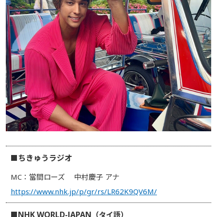
ちきゅうラジオ
■
MC：當間ローズ
中村慶子 アナ
https://www.nhk.jp/p/gr/rs/LR62K9QV6M/
NHK WORLD-JAPAN
■
（タイ語）