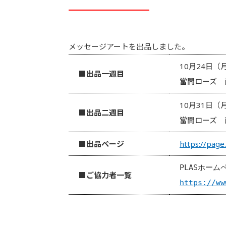
メッセージアートを出品しました。
10月24日（
■出品一週目
當間ローズ 
10月31日（
■出品二週目
當間ローズ 
■出品ページ
https://page
■ご協力者一覧
https://ww