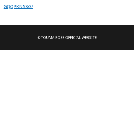
GQQPKN58G/
©TOUMA ROSE OFFICIAL WEBSITE