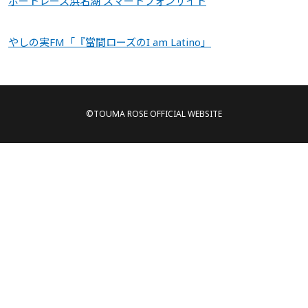
ボートレース浜名湖 スマートフォンサイト
やしの実FM「『當間ローズのI am Latino」
©TOUMA ROSE OFFICIAL WEBSITE